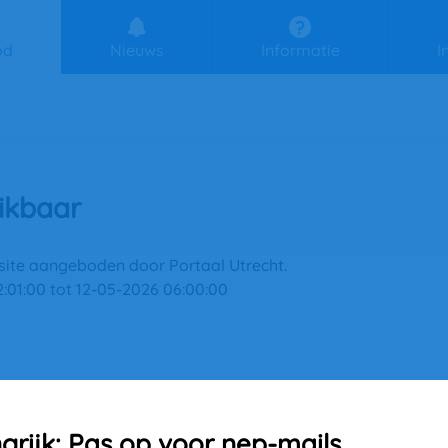
od
Nieuws
Informatie
I
ikbaar
site aangeboden door Portaal Utrecht. 
01:00 tot 12-05-2026 06:00:00
grijk: Pas op voor nep-mails