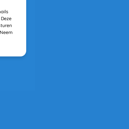
ils 
 Deze 
turen 
? Neem 