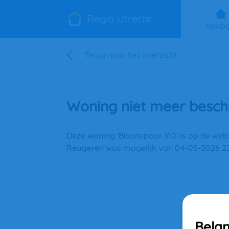
Regio Utrecht
Aanb
Terug naar het overzicht
Woning niet meer besch
Deze woning 'Bisonspoor 310' is op de web
Reageren was mogelijk van 04-05-2026 22:
Belan